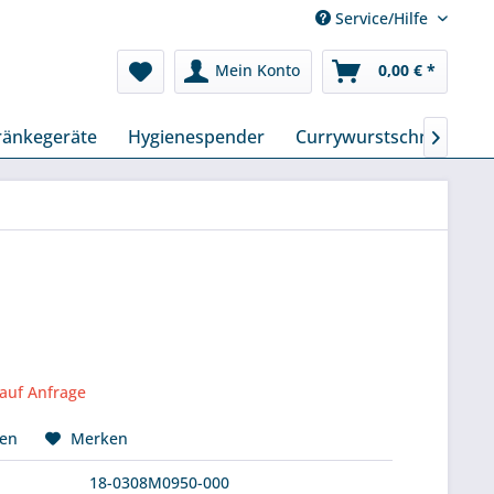
Service/Hilfe
Mein Konto
0,00 € *
ränkegeräte
Hygienespender
Currywurstschneider

 auf Anfrage
hen
Merken
18-0308M0950-000