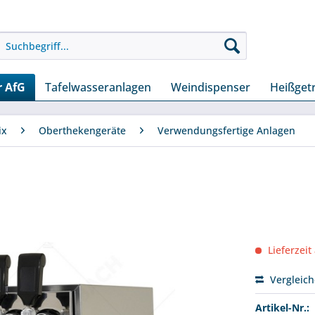
r AfG
Tafelwasseranlagen
Weindispenser
Heißget
ix
Oberthekengeräte
Verwendungsfertige Anlagen
Lieferzeit
Vergleic
Artikel-Nr.: