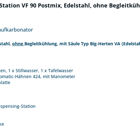
tation VF 90 Postmix, Edelstahl, ohne Begleitküh
laufkarbonator
stahl,
ohne
Begleitkühlung, mit Säule Typ Big-Herten VA (Edelstah
n, 1 x Stillwasser, 1 x Tafelwasser
Flomatic-Hähnen 424, mit Manometer
latte
Dispensing-Station
ke