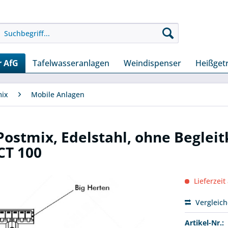
r AfG
Tafelwasseranlagen
Weindispenser
Heißget
mix
Mobile Anlagen
Postmix, Edelstahl, ohne Beglei
CT 100
Lieferzeit
Vergleic
Artikel-Nr.: