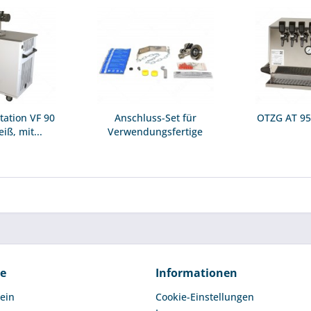
tation VF 90
Anschluss-Set für
OTZG AT 95
iß, mit...
Verwendungsfertige
Bieranlage...
ce
Informationen
ein
Cookie-Einstellungen