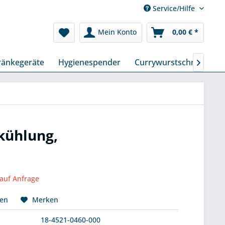
Service/Hilfe
Mein Konto
0,00 € *
ränkegeräte
Hygienespender
Currywurstschneider

tkühlung,
 auf Anfrage
hen
Merken
18-4521-0460-000