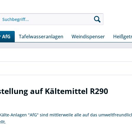
r AfG
Tafelwasseranlagen
Weindispenser
Heißget
ellung auf Kältemittel R290
älte-Anlagen "AfG" sind mittlerweile alle auf das umweltfreundlic
lt.