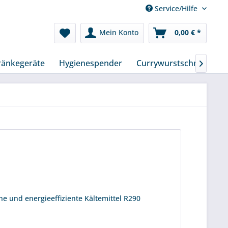
Service/Hilfe
Mein Konto
0,00 € *
ränkegeräte
Hygienespender
Currywurstschneider

he und energieeffiziente Kältemittel R290