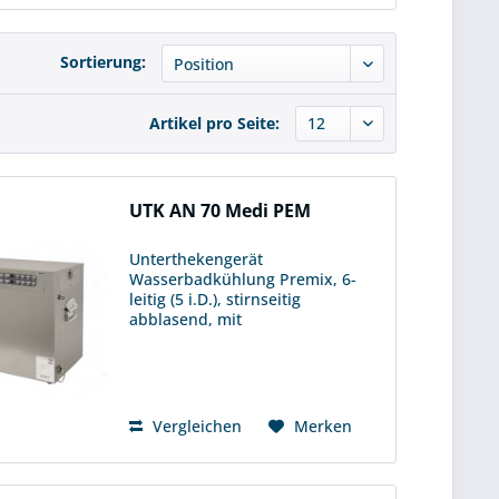
Sortierung:
Artikel pro Seite:
UTK AN 70 Medi PEM
Unterthekengerät
Wasserbadkühlung Premix, 6-
leitig (5 i.D.), stirnseitig
abblasend, mit
Begleitkühlpumpe Förderleistung
6 m H/ 20 m L Durch die
verschraubte Frontplatte ist der
Kühlschlangenkorb komplett
auswechselbar. Ersatzteil :...
Vergleichen
Merken