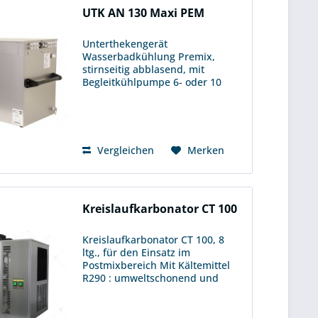
UTK AN 130 Maxi PEM
Unterthekengerät
Wasserbadkühlung Premix,
stirnseitig abblasend, mit
Begleitkühlpumpe 6- oder 10
leitig verfügbar Gehäuse aus
Edelstahl. Sehr gute Zapfleistung
für den großen Softdrinkbedarf.
Förderleistung 6 m H/ 20 m L....
Vergleichen
Merken
Kreislaufkarbonator CT 100
Kreislaufkarbonator CT 100, 8
ltg., für den Einsatz im
Postmixbereich Mit Kältemittel
R290 : umweltschonend und
energieeffizient Der CT 100 dient
im Postmixbereich zum Kühlen
und Karbonisieren von Wasser.