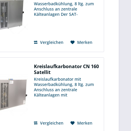
Wasserbadkühlung, 8 ltg. zum
Anschluss an zentrale
Kälteanlagen Der SAT-
Kreislaufkarbonator (besitzt
keinen eigenen Kältesatz) wird an
eine Kälte-Verbundanlage
angeschlossen. Die
Kombination...
Vergleichen
Merken
Kreislaufkarbonator CN 160
Satellit
Kreislaufkarbonator mit
Wasserbadkühlung, 8 ltg. zum
Anschluss an zentrale
Kälteanlagen mit
Stillwassersteuerung und
Absperrhähnen Der SAT-
Kreislaufkarbonator (besitzt
keinen eigenen Kältesatz) wird an
eine Kälte-Verbundanlage...
Vergleichen
Merken