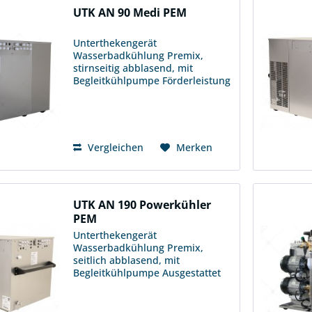
UTK AN 90 Medi PEM
Unterthekengerät
Wasserbadkühlung Premix,
stirnseitig abblasend, mit
Begleitkühlpumpe Förderleistung
6 m H/ 20 m L Durch die
verschraubte Frontplatte ist der
Kühlschlangenkorb komplett
auswechselbar. Ersatzteil : 50-
0299-0000...
Vergleichen
Merken
UTK AN 190 Powerkühler
PEM
Unterthekengerät
Wasserbadkühlung Premix,
seitlich abblasend, mit
Begleitkühlpumpe Ausgestattet
mit 2 unabhängig voneinander
angesteuerten Kältekreisläufen.
Wahlweise Eisbankbetrieb oder