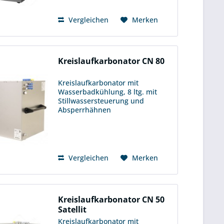
Das Besondere an diesem...
Vergleichen
Merken
Kreislaufkarbonator CN 80
Kreislaufkarbonator mit
Wasserbadkühlung, 8 ltg. mit
Stillwassersteuerung und
Absperrhähnen
Kreislaufkarbonatoren stellen CO
2 -haltiges Wasser her und
ermöglichen eine permanente
Versorgung von kaltem bis
eiskaltem Wasser. Unser...
Vergleichen
Merken
Kreislaufkarbonator CN 50
Satellit
Kreislaufkarbonator mit