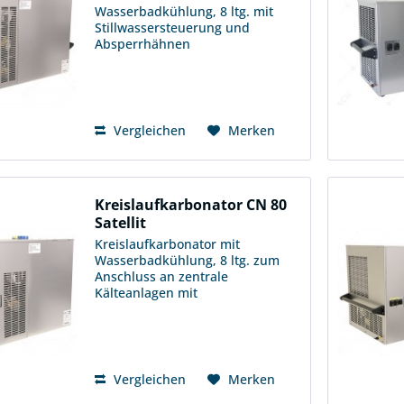
Wasserbadkühlung, 8 ltg. mit
Stillwassersteuerung und
Absperrhähnen
Kreislaufkarbonatoren stellen CO
2 -haltiges Wasser her und
ermöglichen eine permanente
Versorgung von kaltem bis
eiskaltem Wasser. Unser...
Vergleichen
Merken
Kreislaufkarbonator CN 80
Satellit
Kreislaufkarbonator mit
Wasserbadkühlung, 8 ltg. zum
Anschluss an zentrale
Kälteanlagen mit
Stillwassersteuerung und
Absperrhähnen Der SAT-
Kreislaufkarbonator (besitzt
keinen eigenen Kältesatz) wird an
eine Kälte-Verbundanlage...
Vergleichen
Merken