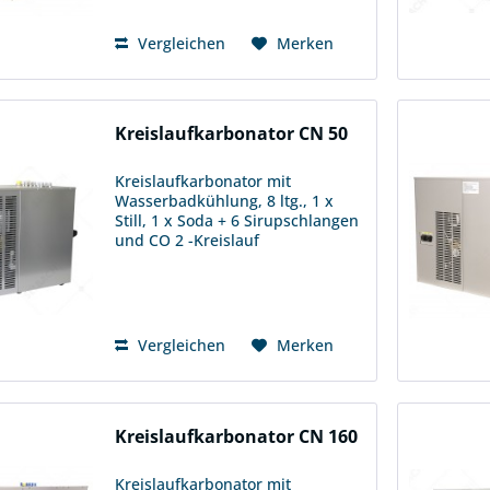
Thermostatsteuerung möglich.
Förderleistung 6 m H/...
Vergleichen
Merken
Kreislaufkarbonator CN 50
Kreislaufkarbonator mit
Wasserbadkühlung, 8 ltg., 1 x
Still, 1 x Soda + 6 Sirupschlangen
und CO 2 -Kreislauf
Kreislaufkarbonatoren stellen CO
2 -haltiges Wasser her und
ermöglichen eine permanente
Versorgung von kaltem bis
eiskaltem...
Vergleichen
Merken
Kreislaufkarbonator CN 160
Kreislaufkarbonator mit