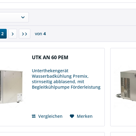
2
von
4
UTK AN 60 PEM
Unterthekengerät
Wasserbadkühlung Premix,
stirnseitig abblasend, mit
Begleitkühlpumpe Förderleistung
6 m H/ 20 m L Durch die
verschraubte Frontplatte ist der
Kühlschlangenkorb komplett
auswechselbar. Ersatzteil : 50-
0299-0000...
Vergleichen
Merken