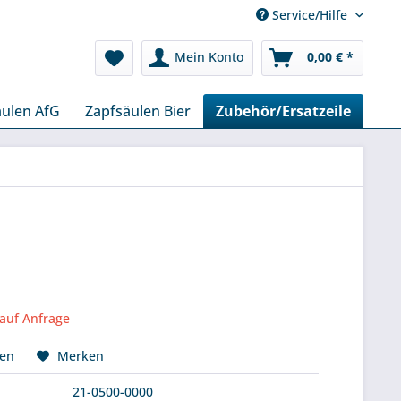
Service/Hilfe
Mein Konto
0,00 € *
äulen AfG
Zapfsäulen Bier
Zubehör/Ersatzeile
 auf Anfrage
hen
Merken
21-0500-0000