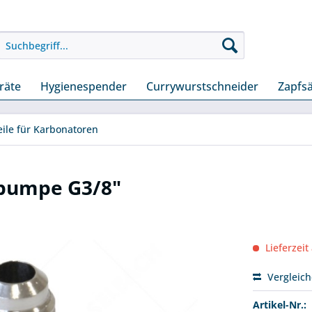
räte
Hygienespender
Currywurstschneider
Zapfs
eile für Karbonatoren
npumpe G3/8"
Lieferzeit
Vergleic
Artikel-Nr.: