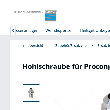
Tafelwasseranlagen
Weindispenser
Heißgetränkege

Übersicht
Zubehör/Ersatzeile
Ersatzt
Hohlschraube für Proco