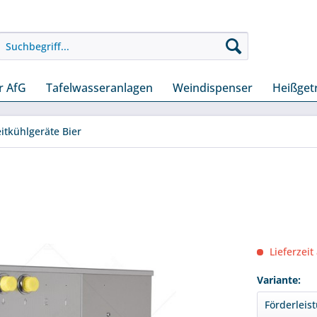
r AfG
Tafelwasseranlagen
Weindispenser
Heißget
itkühlgeräte Bier
Lieferzeit
Variante: